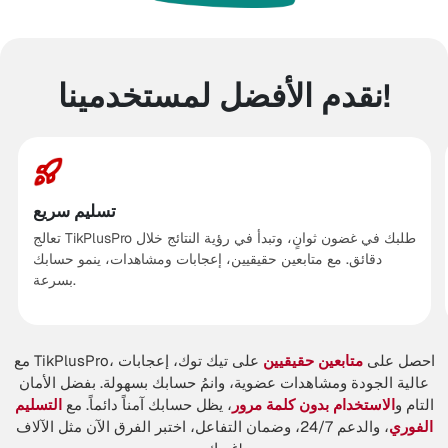
نقدم الأفضل لمستخدمينا!
تسليم سريع
تعالج TikPlusPro طلبك في غضون ثوانٍ، وتبدأ في رؤية النتائج خلال
دقائق. مع متابعين حقيقيين، إعجابات ومشاهدات، ينمو حسابك
بسرعة.
مع TikPlusPro، احصل على
على تيك توك، إعجابات
متابعين حقيقيين
عالية الجودة ومشاهدات عضوية، وانمُ حسابك بسهولة. بفضل الأمان
التام و
، يظل حسابك آمناً دائماً. مع
الاستخدام بدون كلمة مرور
التسليم
، والدعم 24/7، وضمان التفاعل، اختبر الفرق الآن مثل الآلاف
الفوري