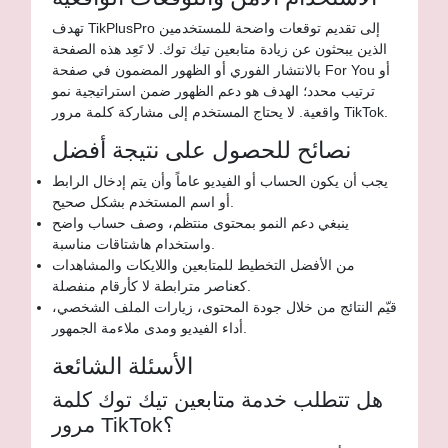
تهدف TikPlusPro إلى تقديم توقعات واضحة للمستخدمين
الذين يبحثون عن زيادة متابعين تيك توك. لا تَعِد هذه الصفحة
بالانتشار الفوري أو الظهور المضمون في صفحة For You أو
ترتيب محدد؛ الهدف هو دعم الظهور ضمن استراتيجية نمو
واقعية. لا يحتاج المستخدم إلى مشاركة كلمة مرور TikTok.
نصائح للحصول على نتيجة أفضل
يجب أن يكون الحساب أو الفيديو عاماً وأن يتم إدخال الرابط
أو اسم المستخدم بشكل صحيح.
ينبغي دعم النمو بمحتوى منتظم، وصف حساب واضح
واستخدام هاشتاقات مناسبة.
من الأفضل التخطيط للمتابعين واللايكات والمشاهدات
كعناصر مترابطة لا كأرقام منفصلة.
قيّم النتائج من خلال جودة المحتوى، زيارات الملف الشخصي،
أداء الفيديو ومدى ملاءمة الجمهور.
الأسئلة الشائعة
هل تتطلب خدمة متابعين تيك توك كلمة
مرور TikTok؟